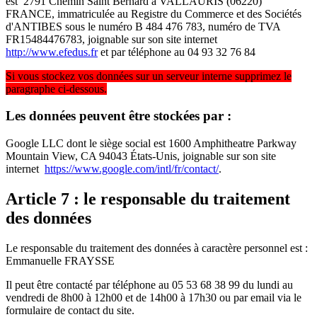
est 2791 Chemin Saint Bernard à VALLAURIS (06220)
FRANCE, immatriculée au Registre du Commerce et des Sociétés
d'ANTIBES sous le numéro B 484 476 783, numéro de TVA
FR15484476783, joignable sur son site internet
http://www.efedus.fr
et par téléphone au 04 93 32 76 84
Si vous stockez vos données sur un serveur interne supprimez le
paragraphe ci-dessous.
Les données peuvent être stockées par :
Google LLC dont le siège social est 1600 Amphitheatre Parkway
Mountain View, CA 94043 États-Unis, joignable sur son site
internet
https://www.google.com/intl/fr/contact/
.
Article 7 : le responsable du traitement
des données
Le responsable du traitement des données à caractère personnel est :
Emmanuelle FRAYSSE
Il peut être contacté par téléphone au 05 53 68 38 99 du lundi au
vendredi de 8h00 à 12h00 et de 14h00 à 17h30 ou par email via le
formulaire de contact du site.