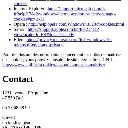
cookies
Internet Explorer :
https://support.microsoft.com/fr-
fr/help/17442/windows-internet-explorer-delete-manage-
cookies#ie=ie-11
Opera :
http://help.opera.com/Windows/10.20/fr/cookies.html
Safari :
https://support.apple.com/kb/PH21411?
viewlocale=fr_FR&locale=fr_FR
Edge :
https://privacy.microsoft.com/fr-fr/windows-10-
microsoft-edge-and-privacy
Pour de plus amples informations concernant les outils de maîtrise
des cookies, vous pouvez consulter le site internet de la CNIL :
https://www.cnil.fr/fr/cookies-les-outils-pour-les-maitriser
Contact
1231 avenue d’Aquitaine
47 550 Boé
05 53 68 38 99
Ouvert
du lundi au jeudi
8h - 12h
et
14h - 18h